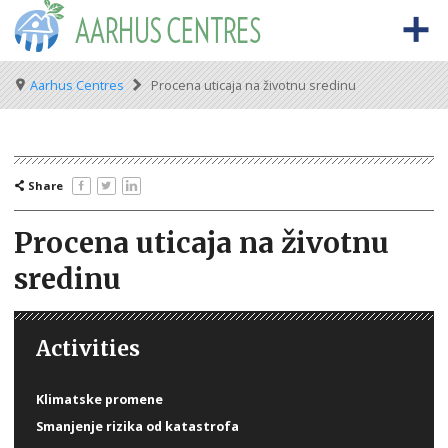
Skip
to
main
content
Meta
Main
BACK TO OSCE.ORG
HOME
Breadcrumb
Aarhus Centres
Procena uticaja na životnu sredinu
navigation
navigation
ABOUT THE AARHUS CENTRES
Šta su Arhus centri?
Share
The Aarhus Convention
Procena uticaja na životnu
Vijesti o Arhuskoj konvenciji
sredinu
AARHUS CENTRES BY COUNTRY
Albania
Activities
Armenia
Klimatske promene
Azerbaijan
Smanjenje rizika od katastrofa
Belarus