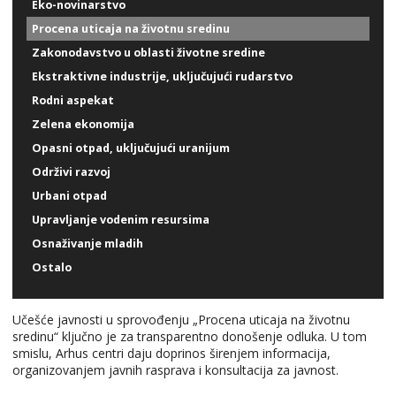
Eko-novinarstvo
Bosnia & Herzegovina
Procena uticaja na životnu sredinu
Zakonodavstvo u oblasti životne sredine
Georgia
Ekstraktivne industrije, uključujući rudarstvo
Kazakhstan
Rodni aspekat
Zelena ekonomija
Kazakhstan
Opasni otpad, uključujući uranijum
Kyrgyzstan
Održivi razvoj
Moldova
Urbani otpad
Upravljanje vodenim resursima
Montenegro
Osnaživanje mladih
North Macedonia
Ostalo
Serbia
Učešće javnosti u sprovođenju „Procena uticaja na životnu
Tajikistan
sredinu“ ključno je za transparentno donošenje odluka. U tom
smislu, Arhus centri daju doprinos širenjem informacija,
Turkmenistan
organizovanjem javnih rasprava i konsultacija za javnost.
Ukraine