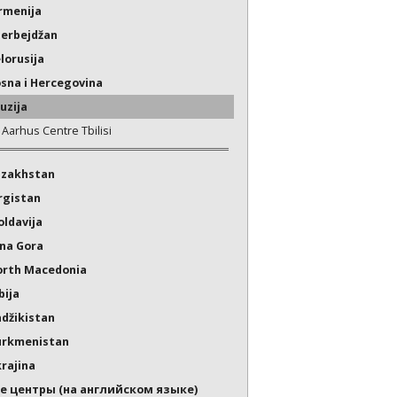
rmenija
erbejdžan
lorusija
sna i Hercegovina
uzija
Aarhus Centre Tbilisi
azakhstan
rgistan
ldavija
na Gora
rth Macedonia
bija
džikistan
urkmenistan
rajina
е центры (на английском языке)