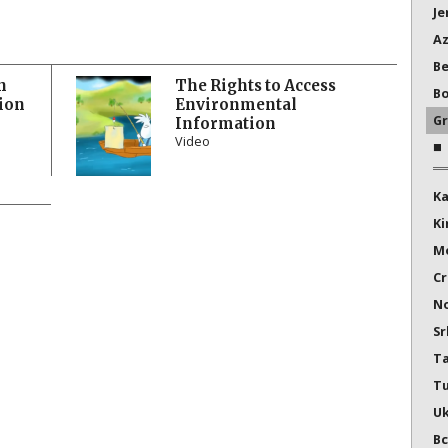
Je
Az
Be
n
The Rights to Access
Bo
ion
Environmental
Gr
Information
Video
K
Ki
Mo
Cr
No
Sr
Ta
T
Uk
Вс