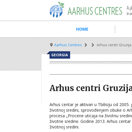
Skip
to
main
content
Main
HOME
navigation
Breadcrumb
Aarhus Centres
Arhus centri Gruzija
GEORGIA
Arhus centri Gruzij
Arhus centar je aktivan u Tbilisiju od 2005
životnoj sredini, sprovođenjem obuke o Ar
procesa „Procene uticaja na životnu sredin
životne sredine. Godine 2013. Arhus centar 
životnoj sredini.