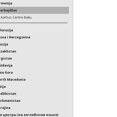
rmenija
erbejdžan
Aarhus Centre Baku
lorusija
sna i Hercegovina
uzija
azakhstan
rgistan
ldavija
na Gora
rth Macedonia
bija
džikistan
urkmenistan
rajina
е центры (на английском языке)