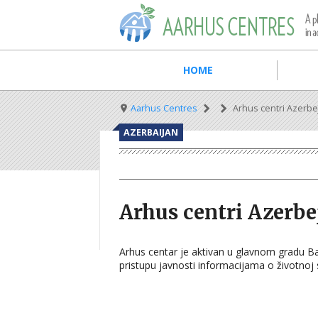
Skip
to
main
content
Main
HOME
navigation
Breadcrumb
Aarhus Centres
Arhus centri Azerb
AZERBAIJAN
Arhus centri Azerb
Arhus centar je aktivan u glavnom gradu B
pristupu javnosti informacijama o životnoj s