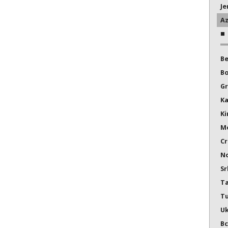
Je
Az
Be
Bo
Gr
K
Ki
Mo
Cr
No
Sr
Ta
T
Uk
Вс